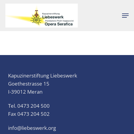
Skip
to
Men
Close
main
Menu
content
Kapuzinerstiftung Liebeswerk
Goethestrasse 15
I-39012 Meran
Tel. 0473 204 500
Fax 0473 204 502
info@liebeswerk.org